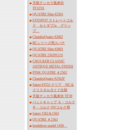
天龍テンカラ風来坊
TF32TA
QUATRE Slim #2561
EYESPOT ストレートコル
ク セミダブル グリッ
プ
ChamboQuatre #2602
BCシリーズ用スパナ
QUATRE Slim #2601
QUATRE 2563PLUS
CHUCKER CLASSIC
ANTIQUE METAL FINISH
PINK QUATRE ＃2562
ChamboQuatre #2562F
Satori #3552 クリア SIC＆
クリスタルガイド仕様
天龍テンカラ風来坊 TF39
バットキャップ Ｓ・コルク
Ｒ・コルク SWコルク用
Satori 1562＆1563
QUATRE ＃2563
brightliver model 1456