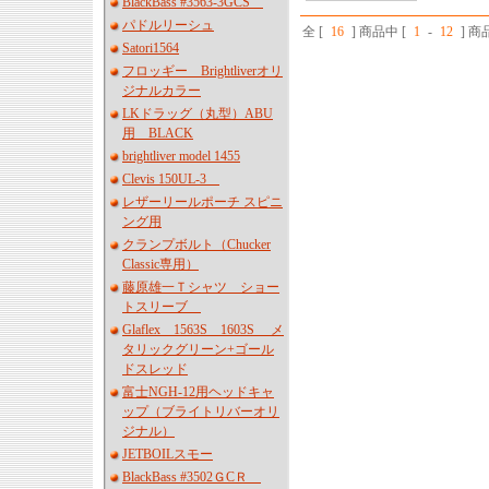
BlackBass #3563-3GCS
パドルリーシュ
全 [
16
] 商品中 [
1
-
12
] 
Satori1564
フロッギー Brightliverオリ
ジナルカラー
LKドラッグ（丸型）ABU
用 BLACK
brightliver model 1455
Clevis 150UL-3
レザーリールポーチ スピニ
ング用
クランプボルト（Chucker
Classic専用）
藤原雄一Ｔシャツ ショー
トスリーブ
Glaflex 1563S 1603S メ
タリックグリーン+ゴール
ドスレッド
富士NGH-12用ヘッドキャ
ップ（ブライトリバーオリ
ジナル）
JETBOILスモー
BlackBass #3502ＧCＲ