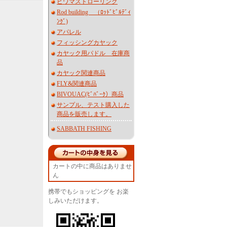
ビワマストローリング
Rod building （ﾛｯﾄﾞﾋﾞﾙﾃﾞｨ
ﾝｸﾞ)
アパレル
フィッシングカヤック
カヤック用パドル 在庫商
品
カヤック関連商品
FLY&関連商品
BIVOUAC(ﾋﾞﾊﾞｰｸ）商品
サンプル、テスト購入した
商品を販売します。
SABBATH FISHING
カートの中に商品はありませ
ん
携帯でもショッピングを お楽
しみいただけます。