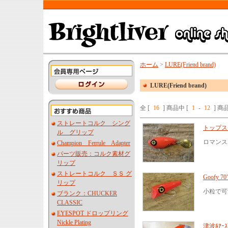
ホーム
>
LURE(Friend brand)
LURE(Friend brand)
全 [
16
] 商品中 [
1
-
12
] 
ストレートコルク シング
トップス
ル グリップ
ロマンス
Champion Ferrule Adapter
パーツ販売：コルク素材グ
リップ
ストレートコルク ＳＳ グ
Goofy 
リップ
小粒で可
ブランク：CHUCKER
CLASSIC
EYESPOT ドロップリング
Nickle Plating
津波ﾙｱｰｽﾞ 