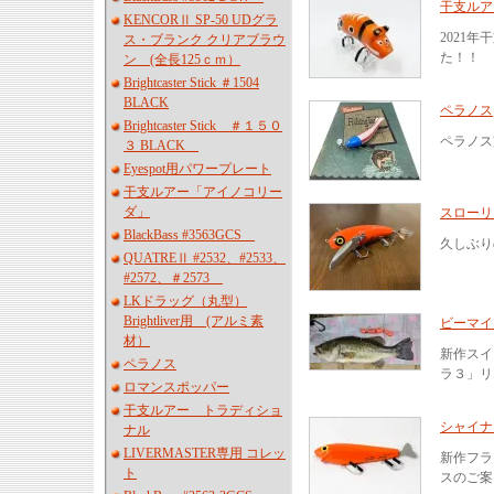
干支ルア
KENCORⅡ SP-50 UDグラ
2021
ス・ブランク クリアブラウ
た！！
ン (全長125ｃｍ）
Brightcaster Stick ＃1504
BLACK
ペラノス
Brightcaster Stick ＃１５０
ペラノス
３ BLACK
Eyespot用パワープレート
干支ルアー「アイノコリー
ダ」
スローリ
BlackBass #3563GCS
久しぶり
QUATREⅡ #2532、#2533、
#2572、＃2573
LKドラッグ（丸型）
Brightliver用 (アルミ素
ビーマイ
材）
新作スイ
ペラノス
ラ３」リ
ロマンスポッパー
干支ルアー トラディショ
シャイナ
ナル
LIVERMASTER専用 コレッ
新作フラ
ト
スのご案