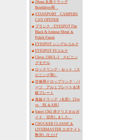
20mm 丸形ドラッグ
Brightliver用
STANSPORT CAMPERS
CAN OPENER
ブランク：EYESPOT Flat
Black & Antique Metal ＆
Polish Finish
EYESPOT シングルコルク
EYESPOT SSコルク
Clevis 150UL-3 スピニン
グモデル
ロックリング・セット（ス
ピニング用）
交換用ドロップリング・パ
ーツ アルミプレート＆洋
銀プレート
真鍮ドラッグ（丸型）23ｍ
ｍ BL＆ABU
Satori 1562 赤クリスタルガ
イド 完売しました。
CHUCKER CLASSIC＆
LIVERMASTER エボナイト
艶消し仕上げ