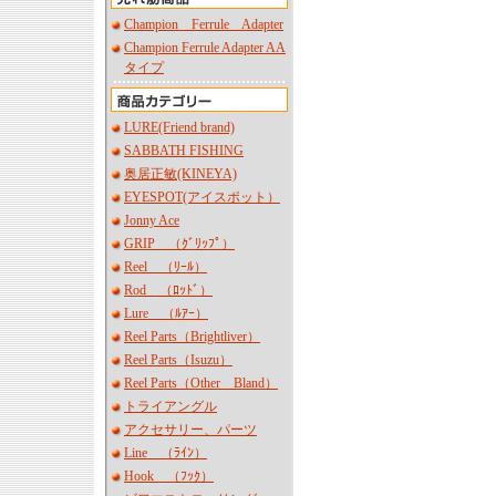
Champion Ferrule Adapter
Champion Ferrule Adapter AA
タイプ
LURE(Friend brand)
SABBATH FISHING
奥居正敏(KINEYA)
EYESPOT(アイスポット）
Jonny Ace
GRIP （ｸﾞﾘｯﾌﾟ）
Reel （ﾘｰﾙ）
Rod （ﾛｯﾄﾞ）
Lure （ﾙｱｰ）
Reel Parts（Brightliver）
Reel Parts（Isuzu）
Reel Parts（Other Bland）
トライアングル
アクセサリー、パーツ
Line （ﾗｲﾝ）
Hook （ﾌｯｸ）