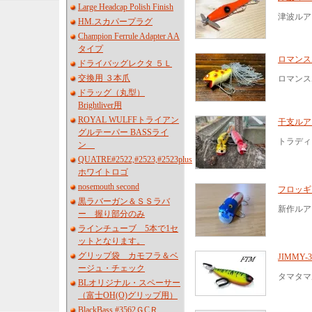
Large Headcap Polish Finish
津波ルア
HM.スカパープラグ
Champion Ferrule Adapter AA
タイプ
ロマンス
ドライバッグレクタ ５Ｌ
交換用 ３本爪
ロマンス
ドラッグ（丸型）
Brightliver用
ROYAL WULFFトライアン
干支ルア
グルテーパー BASSライ
トラディ
ン
QUATRE#2522,#2523,#2523plus
ホワイトロゴ
nosemouth second
フロッギー
黒ラバーガン＆ＳＳラバ
新作ルア
ー 握り部分のみ
ラインチューブ 5本で1セ
ットとなります。
グリップ袋 カモフラ＆ベ
JIMMY-3
ージュ・チェック
タマタマ
BLオリジナル・スペーサー
（富士OH(O)グリップ用）
BlackBass #3562ＧCＲ