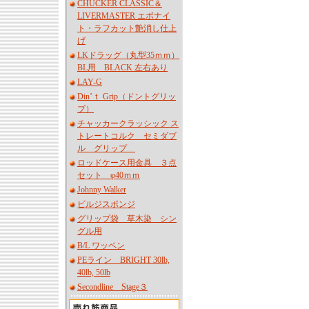
CHUCKER CLASSIC＆
LIVERMASTER エボナイ
ト・ラフカット艶消し仕上
げ
LKドラッグ（丸型35ｍｍ）
BL用 BLACK 左右あり
LAY-G
Din’ｔ Grip（ドントグリッ
プ）
チャッカークラッシック ス
トレートコルク セミダブ
ル グリップ
ロッドケース用金具 ３点
セット φ40ｍｍ
Johnny Walker
ビルジスポンジ
グリップ袋 草木染 シン
グル用
B/L ワッペン
PEライン BRIGHT 30lb,
40lb, 50lb
Secondline Stage３