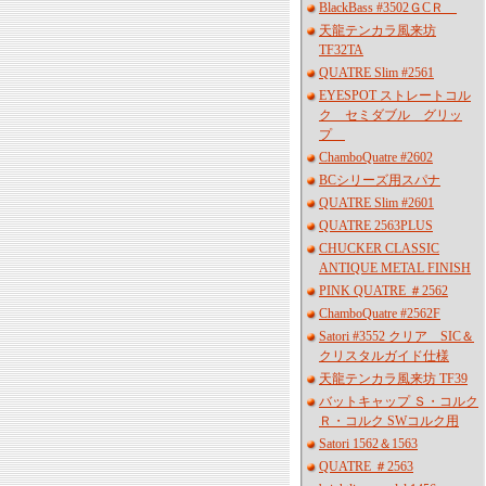
BlackBass #3502ＧCＲ
天龍テンカラ風来坊
TF32TA
QUATRE Slim #2561
EYESPOT ストレートコル
ク セミダブル グリッ
プ
ChamboQuatre #2602
BCシリーズ用スパナ
QUATRE Slim #2601
QUATRE 2563PLUS
CHUCKER CLASSIC
ANTIQUE METAL FINISH
PINK QUATRE ＃2562
ChamboQuatre #2562F
Satori #3552 クリア SIC＆
クリスタルガイド仕様
天龍テンカラ風来坊 TF39
バットキャップ Ｓ・コルク
Ｒ・コルク SWコルク用
Satori 1562＆1563
QUATRE ＃2563