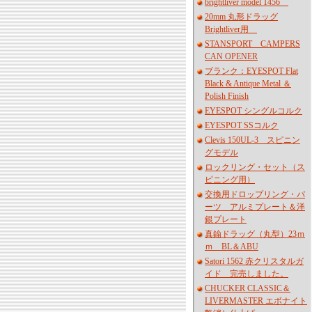
brightliver model 1456
20mm 丸形ドラッグ
Brightliver用
STANSPORT CAMPERS
CAN OPENER
ブランク：EYESPOT Flat
Black & Antique Metal ＆
Polish Finish
EYESPOT シングルコルク
EYESPOT SSコルク
Clevis 150UL-3 スピニン
グモデル
ロックリング・セット（ス
ピニング用）
交換用ドロップリング・パ
ーツ アルミプレート＆洋
銀プレート
真鍮ドラッグ（丸型）23ｍ
ｍ BL＆ABU
Satori 1562 赤クリスタルガ
イド 完売しました。
CHUCKER CLASSIC＆
LIVERMASTER エボナイト