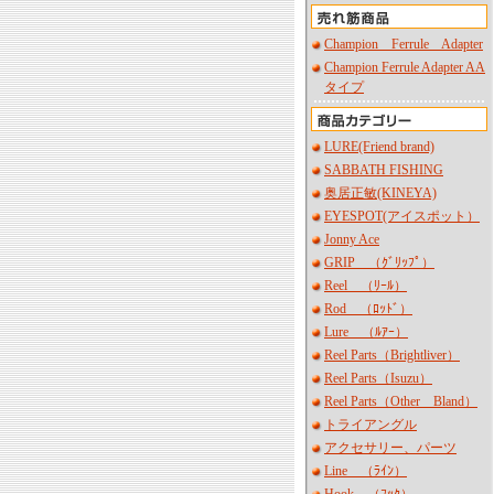
Champion Ferrule Adapter
Champion Ferrule Adapter AA
タイプ
LURE(Friend brand)
SABBATH FISHING
奥居正敏(KINEYA)
EYESPOT(アイスポット）
Jonny Ace
GRIP （ｸﾞﾘｯﾌﾟ）
Reel （ﾘｰﾙ）
Rod （ﾛｯﾄﾞ）
Lure （ﾙｱｰ）
Reel Parts（Brightliver）
Reel Parts（Isuzu）
Reel Parts（Other Bland）
トライアングル
アクセサリー、パーツ
Line （ﾗｲﾝ）