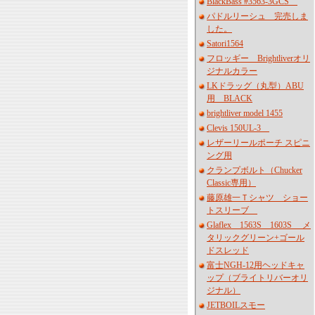
BlackBass #3563-3GCS
パドルリーシュ 完売しま
した。
Satori1564
フロッギー Brightliverオリ
ジナルカラー
LKドラッグ（丸型）ABU
用 BLACK
brightliver model 1455
Clevis 150UL-3
レザーリールポーチ スピニ
ング用
クランプボルト（Chucker
Classic専用）
藤原雄一Ｔシャツ ショー
トスリーブ
Glaflex 1563S 1603S メ
タリックグリーン+ゴール
ドスレッド
富士NGH-12用ヘッドキャ
ップ（ブライトリバーオリ
ジナル）
JETBOILスモー