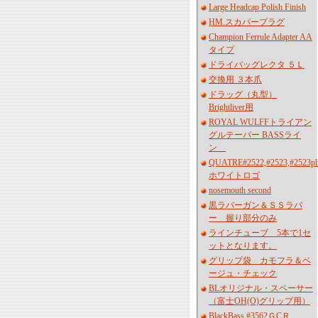
Large Headcap Polish Finish
HM.スカパープラグ
Champion Ferrule Adapter AA
タイプ
ドライバッグレクタ ５Ｌ
交換用 ３本爪
ドラッグ（丸型）
Brightliver用
ROYAL WULFFトライアン
グルテーパー BASSライ
ン
QUATRE#2522,#2523,#2523pl
ホワイトロゴ
nosemouth second
黒ラバーガン＆ＳＳラバ
ー 握り部分のみ
ラインチューブ 5本で1セ
ットとなります。
グリップ袋 カモフラ＆ベ
ージュ・チェック
BLオリジナル・スペーサー
（富士OH(O)グリップ用）
BlackBass #3562ＧCＲ