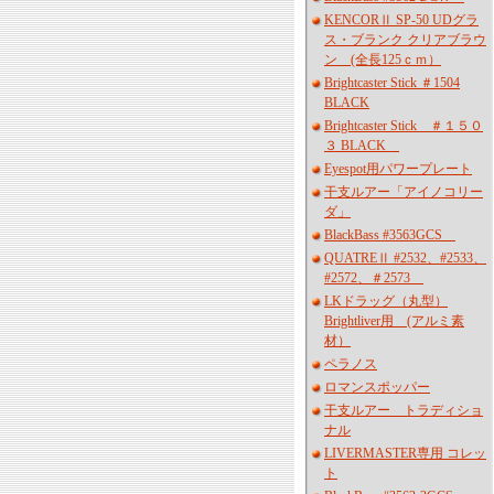
KENCORⅡ SP-50 UDグラ
ス・ブランク クリアブラウ
ン (全長125ｃｍ）
Brightcaster Stick ＃1504
BLACK
Brightcaster Stick ＃１５０
３ BLACK
Eyespot用パワープレート
干支ルアー「アイノコリー
ダ」
BlackBass #3563GCS
QUATREⅡ #2532、#2533、
#2572、＃2573
LKドラッグ（丸型）
Brightliver用 (アルミ素
材）
ペラノス
ロマンスポッパー
干支ルアー トラディショ
ナル
LIVERMASTER専用 コレッ
ト