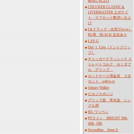
艶消し仕上げ
CHUCKER CLASSIC＆
LIVERMASTER エボナイ
ト・ラフカット艶消し仕上
げ
LKドラッグ（丸型35ｍｍ）
BL用 BLACK 左右あり
LAY-G
Din’ｔ Grip（ドントグリッ
プ）
チャッカークラッシック ス
トレートコルク セミダブ
ル グリップ
ロッドケース用金具 ３点
セット φ40ｍｍ
Johnny Walker
ビルジスポンジ
グリップ袋 草木染 シン
グル用
B/L ワッペン
PEライン BRIGHT 30lb,
40lb, 50lb
Secondline Stage３