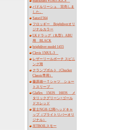
BlackBass #3563-3GCS
パドルリーシュ 完売しま
した。
Satori1564
フロッギー Brightliverオリ
ジナルカラー
LKドラッグ（丸型）ABU
用 BLACK
brightliver model 1455
Clevis 150UL-3
レザーリールポーチ スピニ
ング用
クランプボルト（Chucker
Classic専用）
藤原雄一Ｔシャツ ショー
トスリーブ
Glaflex 1563S 1603S メ
タリックグリーン+ゴール
ドスレッド
富士NGH-12用ヘッドキャ
ップ（ブライトリバーオリ
ジナル）
JETBOILスモー