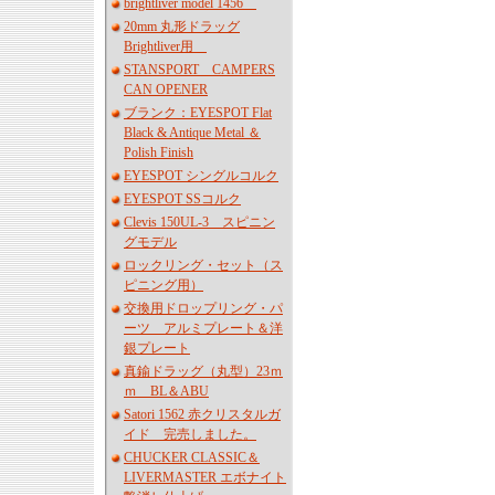
brightliver model 1456
20mm 丸形ドラッグ
Brightliver用
STANSPORT CAMPERS
CAN OPENER
ブランク：EYESPOT Flat
Black & Antique Metal ＆
Polish Finish
EYESPOT シングルコルク
EYESPOT SSコルク
Clevis 150UL-3 スピニン
グモデル
ロックリング・セット（ス
ピニング用）
交換用ドロップリング・パ
ーツ アルミプレート＆洋
銀プレート
真鍮ドラッグ（丸型）23ｍ
ｍ BL＆ABU
Satori 1562 赤クリスタルガ
イド 完売しました。
CHUCKER CLASSIC＆
LIVERMASTER エボナイト