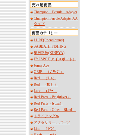
Champion Ferrule Adapter
Champion Ferrule Adapter AA
タイプ
LURE(Friend brand)
SABBATH FISHING
奥居正敏(KINEYA)
EYESPOT(アイスポット）
Jonny Ace
GRIP （ｸﾞﾘｯﾌﾟ）
Reel （ﾘｰﾙ）
Rod （ﾛｯﾄﾞ）
Lure （ﾙｱｰ）
Reel Parts（Brightliver）
Reel Parts（Isuzu）
Reel Parts（Other Bland）
トライアングル
アクセサリー、パーツ
Line （ﾗｲﾝ）