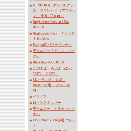
KENCORⅡ SP-50 UDグラ
ス・ブランク クリアブラウ
ン (全長125ｃｍ）
Brightcaster Stick ＃1504
BLACK
Brightcaster Stick ＃１５０
３ BLACK
Eyespot用パワープレート
干支ルアー「アイノコリー
ダ」
BlackBass #3563GCS
QUATREⅡ #2532、#2533、
#2572、＃2573
LKドラッグ（丸型）
Brightliver用 (アルミ素
材）
ペラノス
ロマンスポッパー
干支ルアー トラディショ
ナル
LIVERMASTER専用 コレッ
ト