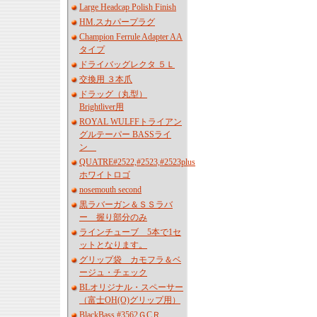
Large Headcap Polish Finish
HM.スカパープラグ
Champion Ferrule Adapter AA
タイプ
ドライバッグレクタ ５Ｌ
交換用 ３本爪
ドラッグ（丸型）
Brightliver用
ROYAL WULFFトライアン
グルテーパー BASSライ
ン
QUATRE#2522,#2523,#2523plus
ホワイトロゴ
nosemouth second
黒ラバーガン＆ＳＳラバ
ー 握り部分のみ
ラインチューブ 5本で1セ
ットとなります。
グリップ袋 カモフラ＆ベ
ージュ・チェック
BLオリジナル・スペーサー
（富士OH(O)グリップ用）
BlackBass #3562ＧCＲ