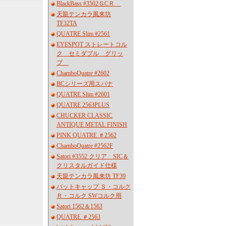
BlackBass #3502ＧCＲ
天龍テンカラ風来坊
TF32TA
QUATRE Slim #2561
EYESPOT ストレートコル
ク セミダブル グリッ
プ
ChamboQuatre #2602
BCシリーズ用スパナ
QUATRE Slim #2601
QUATRE 2563PLUS
CHUCKER CLASSIC
ANTIQUE METAL FINISH
PINK QUATRE ＃2562
ChamboQuatre #2562F
Satori #3552 クリア SIC＆
クリスタルガイド仕様
天龍テンカラ風来坊 TF39
バットキャップ Ｓ・コルク
Ｒ・コルク SWコルク用
Satori 1562＆1563
QUATRE ＃2563