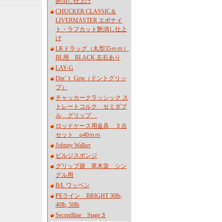
艶消し仕上げ
CHUCKER CLASSIC＆
LIVERMASTER エボナイ
ト・ラフカット艶消し仕上
げ
LKドラッグ（丸型35ｍｍ）
BL用 BLACK 左右あり
LAY-G
Din’ｔ Grip（ドントグリッ
プ）
チャッカークラッシック ス
トレートコルク セミダブ
ル グリップ
ロッドケース用金具 ３点
セット φ40ｍｍ
Johnny Walker
ビルジスポンジ
グリップ袋 草木染 シン
グル用
B/L ワッペン
PEライン BRIGHT 30lb,
40lb, 50lb
Secondline Stage３