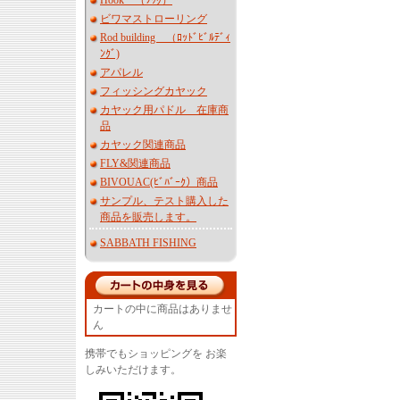
Hook （ﾌｯｸ）
ビワマストローリング
Rod building （ﾛｯﾄﾞﾋﾞﾙﾃﾞｨ
ﾝｸﾞ)
アパレル
フィッシングカヤック
カヤック用パドル 在庫商
品
カヤック関連商品
FLY&関連商品
BIVOUAC(ﾋﾞﾊﾞｰｸ）商品
サンプル、テスト購入した
商品を販売します。
SABBATH FISHING
カートの中に商品はありませ
ん
携帯でもショッピングを お楽
しみいただけます。