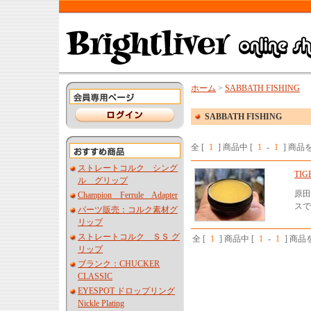
ホーム
>
SABBATH FISHING
SABBATH FISHING
全 [
1
] 商品中 [
1
-
1
] 商
ストレートコルク シング
TIG
ル グリップ
原田
Champion Ferrule Adapter
スで
パーツ販売：コルク素材グ
リップ
ストレートコルク ＳＳ グ
全 [
1
] 商品中 [
1
-
1
] 商
リップ
ブランク：CHUCKER
CLASSIC
EYESPOT ドロップリング
Nickle Plating