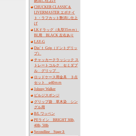
艶消し仕上げ
CHUCKER CLASSIC＆
LIVERMASTER エボナイ
ト・ラフカット艶消し仕上
げ
LKドラッグ（丸型35ｍｍ）
BL用 BLACK 左右あり
LAY-G
Din’ｔ Grip（ドントグリッ
プ）
チャッカークラッシック ス
トレートコルク セミダブ
ル グリップ
ロッドケース用金具 ３点
セット φ40ｍｍ
Johnny Walker
ビルジスポンジ
グリップ袋 草木染 シン
グル用
B/L ワッペン
PEライン BRIGHT 30lb,
40lb, 50lb
Secondline Stage３