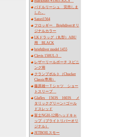
BlackBass #3563-3GCS
パドルリーシュ 完売しま
した。
Satori1564
フロッギー Brightliverオリ
ジナルカラー
LKドラッグ（丸型）ABU
用 BLACK
brightliver model 1455
Clevis 150UL-3
レザーリールポーチ スピニ
ング用
クランプボルト（Chucker
Classic専用）
藤原雄一Ｔシャツ ショー
トスリーブ
Glaflex 1563S 1603S メ
タリックグリーン+ゴール
ドスレッド
富士NGH-12用ヘッドキャ
ップ（ブライトリバーオリ
ジナル）
JETBOILスモー