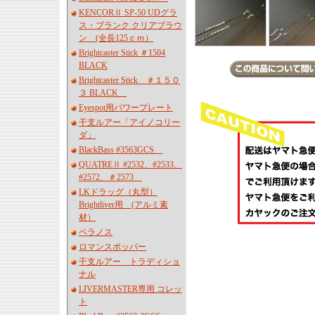
KENCORⅡ SP-50 UDグラ
ス・ブランク クリアブラウ
ン (全長125ｃｍ）
Brightcaster Stick ＃1504
BLACK
Brightcaster Stick ＃１５０
３ BLACK
Eyespot用パワープレート
干支ルアー「アイノコリー
ダ」
BlackBass #3563GCS
QUATREⅡ #2532、#2533、
#2572、＃2573
LKドラッグ（丸型）
Brightliver用 (アルミ素
材）
ペラノス
ロマンスポッパー
干支ルアー トラディショ
ナル
LIVERMASTER専用 コレッ
ト