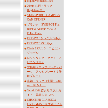
brightliver model 1456
20mm 丸形ドラッグ
Brightliver用
STANSPORT CAMPERS
CAN OPENER
ブランク：EYESPOT Flat
Black & Antique Metal ＆
Polish Finish
EYESPOT シングルコルク
EYESPOT SSコルク
Clevis 150UL-3 スピニン
グモデル
ロックリング・セット（ス
ピニング用）
交換用ドロップリング・パ
ーツ アルミプレート＆洋
銀プレート
真鍮ドラッグ（丸型）23ｍ
ｍ BL＆ABU
Satori 1562 赤クリスタルガ
イド 完売しました。
CHUCKER CLASSIC＆
LIVERMASTER エボナイト