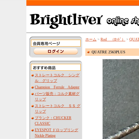
ホーム
>
Rod （ﾛｯﾄﾞ）
>
QUAT
QUATRE 2563PLUS
ストレートコルク シング
ル グリップ
Champion Ferrule Adapter
パーツ販売：コルク素材グ
リップ
ストレートコルク ＳＳ グ
リップ
ブランク：CHUCKER
CLASSIC
EYESPOT ドロップリング
Nickle Plating