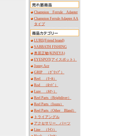
Champion Ferrule Adapter
Champion Ferrule Adapter AA
タイプ
LURE(Friend brand)
SABBATH FISHING
奥居正敏(KINEYA)
EYESPOT(アイスポット）
Jonny Ace
GRIP （ｸﾞﾘｯﾌﾟ）
Reel （ﾘｰﾙ）
Rod （ﾛｯﾄﾞ）
Lure （ﾙｱｰ）
Reel Parts（Brightliver）
Reel Parts（Isuzu）
Reel Parts（Other Bland）
トライアングル
アクセサリー、パーツ
Line （ﾗｲﾝ）