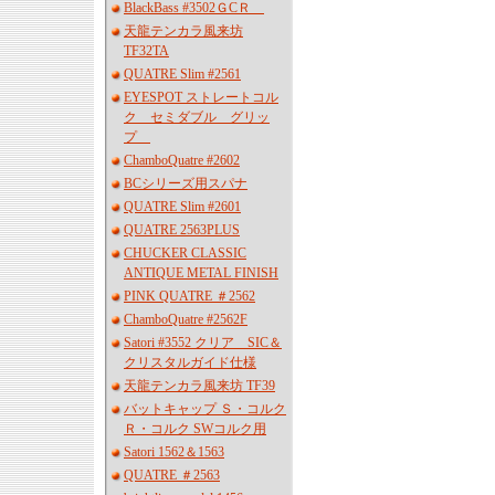
BlackBass #3502ＧCＲ
天龍テンカラ風来坊
TF32TA
QUATRE Slim #2561
EYESPOT ストレートコル
ク セミダブル グリッ
プ
ChamboQuatre #2602
BCシリーズ用スパナ
QUATRE Slim #2601
QUATRE 2563PLUS
CHUCKER CLASSIC
ANTIQUE METAL FINISH
PINK QUATRE ＃2562
ChamboQuatre #2562F
Satori #3552 クリア SIC＆
クリスタルガイド仕様
天龍テンカラ風来坊 TF39
バットキャップ Ｓ・コルク
Ｒ・コルク SWコルク用
Satori 1562＆1563
QUATRE ＃2563