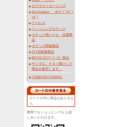
Hook （ﾌｯｸ）
ビワマストローリング
Rod building （ﾛｯﾄﾞﾋﾞﾙﾃﾞｨ
ﾝｸﾞ)
アパレル
フィッシングカヤック
カヤック用パドル 在庫商
品
カヤック関連商品
FLY&関連商品
BIVOUAC(ﾋﾞﾊﾞｰｸ）商品
サンプル、テスト購入した
商品を販売します。
SABBATH FISHING
カートの中に商品はありませ
ん
携帯でもショッピングを お楽
しみいただけます。