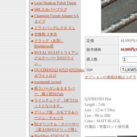
Large Headcap Polish Finish
HM.スカパープラグ
Champion Ferrule Adapter AA
タイプ
ドライバッグレクタ ５Ｌ
交換用 ３本爪
ドラッグ（丸型）
定価
44,000円
Brightliver用
販売価格
44,000円
ROYAL WULFFトライアン
グルテーパー BASSライ
購入数
ン
type
QUATRE#2522,#2523,#2523plus
ホワイトロゴ
オプションの価格詳細はコチラ
nosemouth second
黒ラバーガン＆ＳＳラバ
ー 握り部分のみ
QATRE2563 Plus
ラインチューブ 5本で1セ
Length：5.6ft
ットとなります。
Lure：1/2 to 1 5/8oz
グリップ袋 カモフラ＆ベ
Line：8lb to 20lb
ージュ・チェック
Color：MATT BLACK
BLオリジナル・スペーサー
付属品：布製ロッド袋付属
（富士OH(O)グリップ用）
BlackBass #3562ＧCＲ