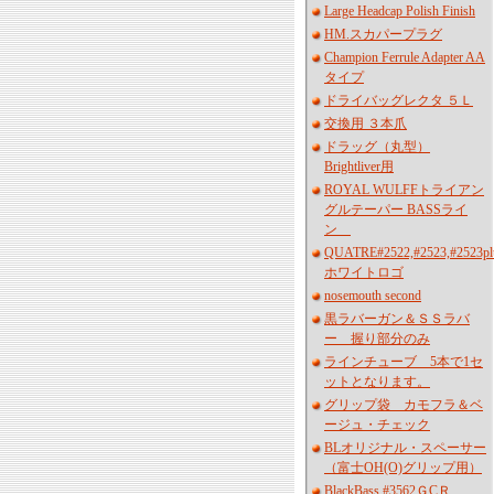
Large Headcap Polish Finish
HM.スカパープラグ
Champion Ferrule Adapter AA
タイプ
ドライバッグレクタ ５Ｌ
交換用 ３本爪
ドラッグ（丸型）
Brightliver用
ROYAL WULFFトライアン
グルテーパー BASSライ
ン
QUATRE#2522,#2523,#2523pl
ホワイトロゴ
nosemouth second
黒ラバーガン＆ＳＳラバ
ー 握り部分のみ
ラインチューブ 5本で1セ
ットとなります。
グリップ袋 カモフラ＆ベ
ージュ・チェック
BLオリジナル・スペーサー
（富士OH(O)グリップ用）
BlackBass #3562ＧCＲ