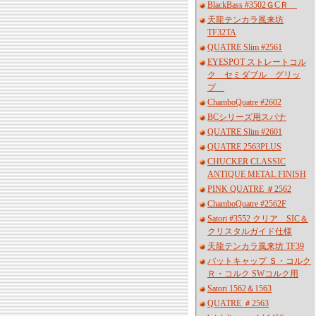
BlackBass #3502ＧCＲ
天龍テンカラ風来坊
TF32TA
QUATRE Slim #2561
EYESPOT ストレートコル
ク セミダブル グリッ
プ
ChamboQuatre #2602
BCシリーズ用スパナ
QUATRE Slim #2601
QUATRE 2563PLUS
CHUCKER CLASSIC
ANTIQUE METAL FINISH
PINK QUATRE ＃2562
ChamboQuatre #2562F
Satori #3552 クリア SIC＆
クリスタルガイド仕様
天龍テンカラ風来坊 TF39
バットキャップ Ｓ・コルク
Ｒ・コルク SWコルク用
Satori 1562＆1563
QUATRE ＃2563