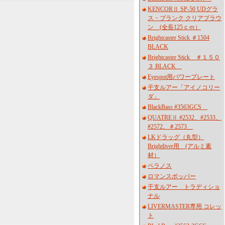
KENCORⅡ SP-50 UDグラ
ス・ブランク クリアブラウ
ン (全長125ｃｍ）
Brightcaster Stick ＃1504
BLACK
Brightcaster Stick ＃１５０
３ BLACK
Eyespot用パワープレート
干支ルアー「アイノコリー
ダ」
BlackBass #3563GCS
QUATREⅡ #2532、#2533、
#2572、＃2573
LKドラッグ（丸型）
Brightliver用 (アルミ素
材）
ペラノス
ロマンスポッパー
干支ルアー トラディショ
ナル
LIVERMASTER専用 コレッ
ト