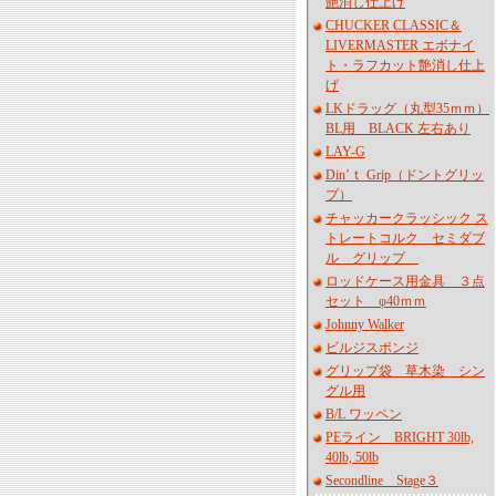
艶消し仕上げ
CHUCKER CLASSIC＆
LIVERMASTER エボナイ
ト・ラフカット艶消し仕上
げ
LKドラッグ（丸型35ｍｍ）
BL用 BLACK 左右あり
LAY-G
Din’ｔ Grip（ドントグリッ
プ）
チャッカークラッシック ス
トレートコルク セミダブ
ル グリップ
ロッドケース用金具 ３点
セット φ40ｍｍ
Johnny Walker
ビルジスポンジ
グリップ袋 草木染 シン
グル用
B/L ワッペン
PEライン BRIGHT 30lb,
40lb, 50lb
Secondline Stage３