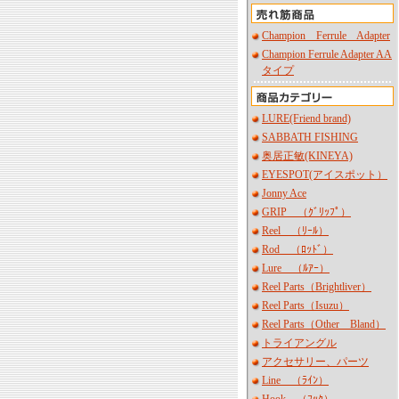
Champion Ferrule Adapter
Champion Ferrule Adapter AA
タイプ
LURE(Friend brand)
SABBATH FISHING
奥居正敏(KINEYA)
EYESPOT(アイスポット）
Jonny Ace
GRIP （ｸﾞﾘｯﾌﾟ）
Reel （ﾘｰﾙ）
Rod （ﾛｯﾄﾞ）
Lure （ﾙｱｰ）
Reel Parts（Brightliver）
Reel Parts（Isuzu）
Reel Parts（Other Bland）
トライアングル
アクセサリー、パーツ
Line （ﾗｲﾝ）