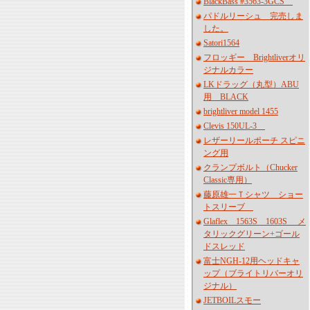
BlackBass #3563-3GCS
パドルリーシュ 完売しま
した。
Satori1564
フロッギー Brightliverオリ
ジナルカラー
LKドラッグ（丸型）ABU
用 BLACK
brightliver model 1455
Clevis 150UL-3
レザーリールポーチ スピニ
ング用
クランプボルト（Chucker
Classic専用）
藤原雄一Ｔシャツ ショー
トスリーブ
Glaflex 1563S 1603S メ
タリックグリーン+ゴール
ドスレッド
富士NGH-12用ヘッドキャ
ップ（ブライトリバーオリ
ジナル）
JETBOILスモー