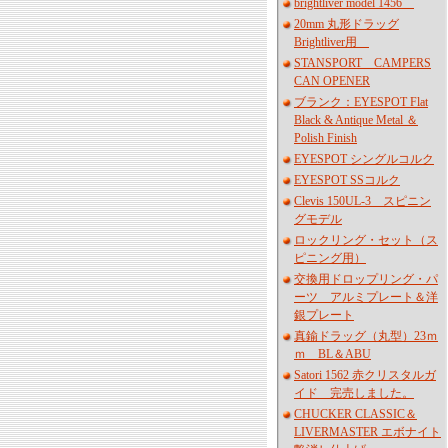
brightliver model 1456
20mm 丸形ドラッグ
Brightliver用
STANSPORT CAMPERS
CAN OPENER
ブランク：EYESPOT Flat
Black & Antique Metal ＆
Polish Finish
EYESPOT シングルコルク
EYESPOT SSコルク
Clevis 150UL-3 スピニン
グモデル
ロックリング・セット（ス
ピニング用）
交換用ドロップリング・パ
ーツ アルミプレート＆洋
銀プレート
真鍮ドラッグ（丸型）23ｍ
ｍ BL＆ABU
Satori 1562 赤クリスタルガ
イド 完売しました。
CHUCKER CLASSIC＆
LIVERMASTER エボナイト