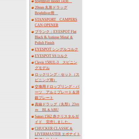
brightliver model 1456
20mm 丸形ドラッグ
Brightliver用
STANSPORT CAMPERS
CAN OPENER
ブランク：EYESPOT Flat
Black & Antique Metal ＆
Polish Finish
EYESPOT シングルコルク
EYESPOT SSコルク
Clevis 150UL-3 スピニン
グモデル
ロックリング・セット（ス
ピニング用）
交換用ドロップリング・パ
ーツ アルミプレート＆洋
銀プレート
真鍮ドラッグ（丸型）23ｍ
ｍ BL＆ABU
Satori 1562 赤クリスタルガ
イド 完売しました。
CHUCKER CLASSIC＆
LIVERMASTER エボナイト