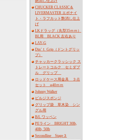
艶消し仕上げ
CHUCKER CLASSIC＆
LIVERMASTER エボナイ
ト・ラフカット艶消し仕上
げ
LKドラッグ（丸型35ｍｍ）
BL用 BLACK 左右あり
LAY-G
Din’ｔ Grip（ドントグリッ
プ）
チャッカークラッシック ス
トレートコルク セミダブ
ル グリップ
ロッドケース用金具 ３点
セット φ40ｍｍ
Johnny Walker
ビルジスポンジ
グリップ袋 草木染 シン
グル用
B/L ワッペン
PEライン BRIGHT 30lb,
40lb, 50lb
Secondline Stage３