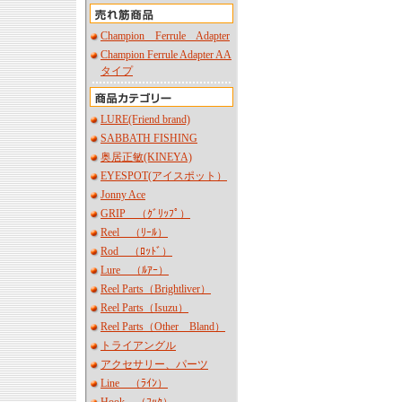
Champion Ferrule Adapter
Champion Ferrule Adapter AA
タイプ
LURE(Friend brand)
SABBATH FISHING
奥居正敏(KINEYA)
EYESPOT(アイスポット）
Jonny Ace
GRIP （ｸﾞﾘｯﾌﾟ）
Reel （ﾘｰﾙ）
Rod （ﾛｯﾄﾞ）
Lure （ﾙｱｰ）
Reel Parts（Brightliver）
Reel Parts（Isuzu）
Reel Parts（Other Bland）
トライアングル
アクセサリー、パーツ
Line （ﾗｲﾝ）