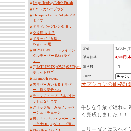
Large Headcap Polish Finish
HM.スカパープラグ
Champion Ferrule Adapter AA
タイプ
ドライバッグレクタ ５Ｌ
交換用 ３本爪
ドラッグ（丸型）
Brightliver用
定価
8,800円(
ROYAL WULFFトライアン
グルテーパー BASSライ
販売価格
8,800円(
ン
購入数
QUATRE#2522,#2523,#2523plus
ホワイトロゴ
Color
nosemouth second
オプションの価格詳
黒ラバーガン＆ＳＳラバ
ー 握り部分のみ
ラインチューブ 5本で1セ
ットとなります。
牛歩な作業で遅れに遅
グリップ袋 カモフラ＆ベ
ージュ・チェック
く完成しました！！
BLオリジナル・スペーサー
（富士OH(O)グリップ用）
コリーダとはスペイ
BlackBass #3562ＧCＲ