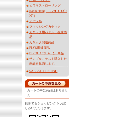
Hook （ﾌｯｸ）
ビワマストローリング
Rod building （ﾛｯﾄﾞﾋﾞﾙﾃﾞｨ
ﾝｸﾞ)
アパレル
フィッシングカヤック
カヤック用パドル 在庫商
品
カヤック関連商品
FLY&関連商品
BIVOUAC(ﾋﾞﾊﾞｰｸ）商品
サンプル、テスト購入した
商品を販売します。
SABBATH FISHING
カートの中に商品はありませ
ん
携帯でもショッピングを お楽
しみいただけます。