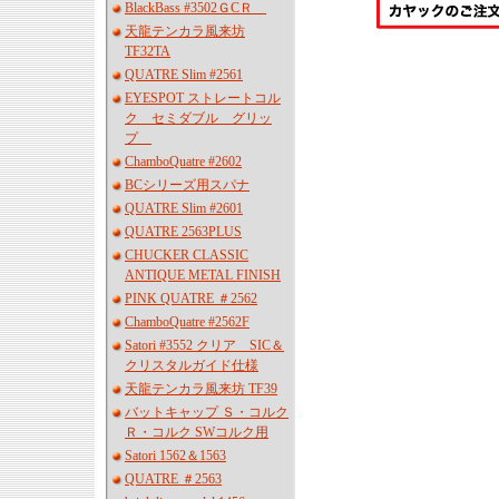
BlackBass #3502ＧCＲ
天龍テンカラ風来坊
TF32TA
QUATRE Slim #2561
EYESPOT ストレートコル
ク セミダブル グリッ
プ
ChamboQuatre #2602
BCシリーズ用スパナ
QUATRE Slim #2601
QUATRE 2563PLUS
CHUCKER CLASSIC
ANTIQUE METAL FINISH
PINK QUATRE ＃2562
ChamboQuatre #2562F
Satori #3552 クリア SIC＆
クリスタルガイド仕様
天龍テンカラ風来坊 TF39
バットキャップ Ｓ・コルク
Ｒ・コルク SWコルク用
Satori 1562＆1563
QUATRE ＃2563