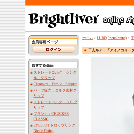
ホーム
>
LURE(Friend brand)
>
干支ルアー「アイノコリー
ストレートコルク シング
ル グリップ
Champion Ferrule Adapter
パーツ販売：コルク素材グ
リップ
ストレートコルク ＳＳ グ
リップ
ブランク：CHUCKER
CLASSIC
EYESPOT ドロップリング
Nickle Plating