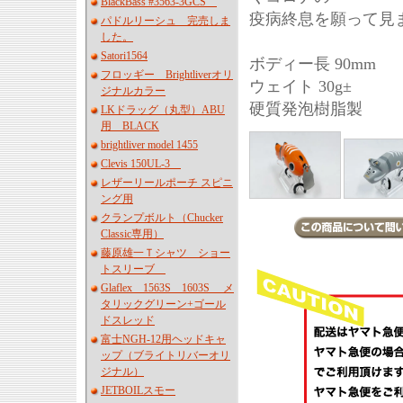
BlackBass #3563-3GCS
疫病終息を願って見
パドルリーシュ 完売しま
した。
Satori1564
ボディー長 90mm
フロッギー Brightliverオリ
ウェイト 30g±
ジナルカラー
硬質発泡樹脂製
LKドラッグ（丸型）ABU
用 BLACK
brightliver model 1455
Clevis 150UL-3
レザーリールポーチ スピニ
ング用
クランプボルト（Chucker
Classic専用）
藤原雄一Ｔシャツ ショー
トスリーブ
Glaflex 1563S 1603S メ
タリックグリーン+ゴール
ドスレッド
富士NGH-12用ヘッドキャ
ップ（ブライトリバーオリ
ジナル）
JETBOILスモー