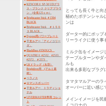
KENCORⅡ SP-50 UDグラ
ス・ブランク クリアブラウ
とっても長く牛と向
ン (全長125ｃｍ）
秘めたポテンシャル
Brightcaster Stick ＃1504
ンは
BLACK
Brightcaster Stick ＃１５０
３ BLACK
ダーター的にポップ
Eyespot用パワープレート
リーライクに使う事
干支ルアー「アイノコリー
ダ」
BlackBass #3563GCS
ミルク缶をイメージ
QUATREⅡ #2532、#2533、
テーブルターンやダ
#2572、＃2573
ルも
LKドラッグ（丸型）
Brightliver用 (アルミ素
出来る多彩なプラグ
材）
ペラノス
タマタマルアーのラ
ロマンスポッパー
オーバーに近い感じ
干支ルアー トラディショ
ナル
LIVERMASTER専用 コレッ
メインイメージを民藝
ト
くコロナの