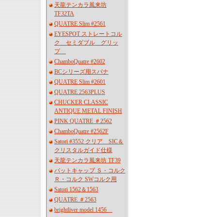
天龍テンカラ風来坊
TF32TA
QUATRE Slim #2561
EYESPOT ストレートコル
ク セミダブル グリッ
プ
ChamboQuatre #2602
BCシリーズ用スパナ
QUATRE Slim #2601
QUATRE 2563PLUS
CHUCKER CLASSIC
ANTIQUE METAL FINISH
PINK QUATRE ＃2562
ChamboQuatre #2562F
Satori #3552 クリア SIC＆
クリスタルガイド仕様
天龍テンカラ風来坊 TF39
バットキャップ Ｓ・コルク
Ｒ・コルク SWコルク用
Satori 1562＆1563
QUATRE ＃2563
brightliver model 1456