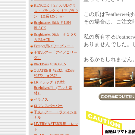
KENCORⅡ SP-50 UDグラ
ス・ブランク クリアブラウ
この爪はFeather
ン (全長125ｃｍ）
その場合は、ご注文時
Brightcaster Stick ＃1504
BLACK
Brightcaster Stick ＃１５０
私の所有するFeathe
３ BLACK
ありませんでした。
Eyespot用パワープレート
干支ルアー「アイノコリー
ダ」
あるかもしれません
BlackBass #3563GCS
QUATREⅡ #2532、#2533、
#2572、＃2573
LKドラッグ（丸型）
Brightliver用 (アルミ素
材）
ペラノス
ロマンスポッパー
干支ルアー トラディショ
ナル
LIVERMASTER専用 コレッ
ト