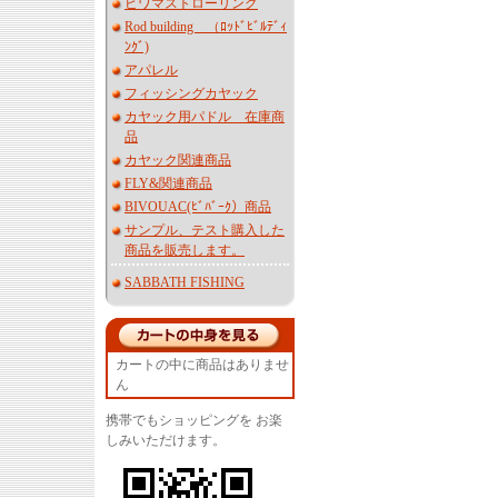
ビワマストローリング
Rod building （ﾛｯﾄﾞﾋﾞﾙﾃﾞｨ
ﾝｸﾞ)
アパレル
フィッシングカヤック
カヤック用パドル 在庫商
品
カヤック関連商品
FLY&関連商品
BIVOUAC(ﾋﾞﾊﾞｰｸ）商品
サンプル、テスト購入した
商品を販売します。
SABBATH FISHING
カートの中に商品はありませ
ん
携帯でもショッピングを お楽
しみいただけます。