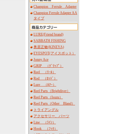
Champion Ferrule Adapter
Champion Ferrule Adapter AA
タイプ
LURE(Friend brand)
SABBATH FISHING
奥居正敏(KINEYA)
EYESPOT(アイスポット）
Jonny Ace
GRIP （ｸﾞﾘｯﾌﾟ）
Reel （ﾘｰﾙ）
Rod （ﾛｯﾄﾞ）
Lure （ﾙｱｰ）
Reel Parts（Brightliver）
Reel Parts（Isuzu）
Reel Parts（Other Bland）
トライアングル
アクセサリー、パーツ
Line （ﾗｲﾝ）
Hook （ﾌｯｸ）