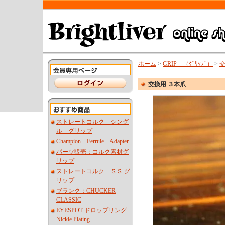
ホーム
>
GRIP （ｸﾞﾘｯﾌﾟ）
>
交
交換用 ３本爪
ストレートコルク シング
ル グリップ
Champion Ferrule Adapter
パーツ販売：コルク素材グ
リップ
ストレートコルク ＳＳ グ
リップ
ブランク：CHUCKER
CLASSIC
EYESPOT ドロップリング
Nickle Plating