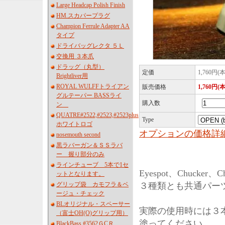
Large Headcap Polish Finish
HM.スカパープラグ
Champion Ferrule Adapter AA
タイプ
ドライバッグレクタ ５Ｌ
交換用 ３本爪
ドラッグ（丸型）
定価
1,760円(
Brightliver用
ROYAL WULFFトライアン
販売価格
1,760円(
グルテーパー BASSライ
購入数
ン
QUATRE#2522,#2523,#2523plus
Type
ホワイトロゴ
オプションの価格詳
nosemouth second
黒ラバーガン＆ＳＳラバ
ー 握り部分のみ
ラインチューブ 5本で1セ
Eyespot、Chucker
ットとなります。
グリップ袋 カモフラ＆ベ
３種類とも共通パー
ージュ・チェック
BLオリジナル・スペーサー
実際の使用時には３
（富士OH(O)グリップ用）
塗ってください。
BlackBass #3562ＧCＲ