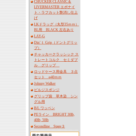
CHUCKER CLASSIC＆
LIVERMASTER エボナイ
ト・ラフカット艶消し仕上
げ
LKドラッグ（丸型35ｍｍ）
BL用 BLACK 左右あり
LAY-G
Din’ｔ Grip（ドントグリッ
プ）
チャッカークラッシック ス
トレートコルク セミダブ
ル グリップ
ロッドケース用金具 ３点
セット φ40ｍｍ
Johnny Walker
ビルジスポンジ
グリップ袋 草木染 シン
グル用
B/L ワッペン
PEライン BRIGHT 30lb,
40lb, 50lb
Secondline Stage３