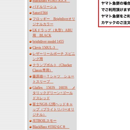
BlackBass #3563-3GCS
パドルリーシュ
Satori1564
フロッギー Brightliverオリ
ジナルカラー
LKドラッグ（丸型）ABU
用 BLACK
brightliver model 1455
Clevis 150UL-3
レザーリールポーチ スピニ
ング用
クランプボルト（Chucker
Classic専用）
藤原雄一Ｔシャツ ショー
トスリーブ
Glaflex 1563S 1603S メ
タリックグリーン+ゴール
ドスレッド
富士NGH-12用ヘッドキャ
ップ（ブライトリバーオリ
ジナル）
JETBOILスモー
BlackBass #3502ＧCＲ