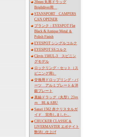
20mm 丸形ドラッグ
Brightliver用
STANSPORT CAMPERS
CAN OPENER
ブランク：EYESPOT Flat
Black & Antique Metal ＆
Polish Finish
EYESPOT シングルコルク
EYESPOT SSコルク
Clevis 150UL-3 スピニン
グモデル
ロックリング・セット（ス
ピニング用）
交換用ドロップリング・パ
ーツ アルミプレート＆洋
銀プレート
真鍮ドラッグ（丸型）23ｍ
ｍ BL＆ABU
Satori 1562 赤クリスタルガ
イド 完売しました。
CHUCKER CLASSIC＆
LIVERMASTER エボナイト
艶消し仕上げ