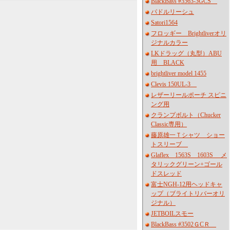
BlackBass #3563-3GCS
パドルリーシュ
Satori1564
フロッギー Brightliverオリ
ジナルカラー
LKドラッグ（丸型）ABU
用 BLACK
brightliver model 1455
Clevis 150UL-3
レザーリールポーチ スピニ
ング用
クランプボルト（Chucker
Classic専用）
藤原雄一Ｔシャツ ショー
トスリーブ
Glaflex 1563S 1603S メ
タリックグリーン+ゴール
ドスレッド
富士NGH-12用ヘッドキャ
ップ（ブライトリバーオリ
ジナル）
JETBOILスモー
BlackBass #3502ＧCＲ