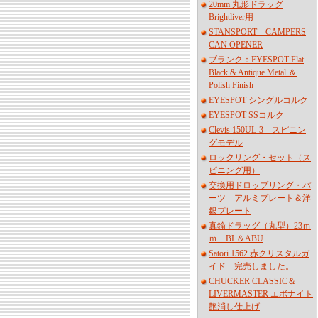
20mm 丸形ドラッグ
Brightliver用
STANSPORT CAMPERS
CAN OPENER
ブランク：EYESPOT Flat
Black & Antique Metal ＆
Polish Finish
EYESPOT シングルコルク
EYESPOT SSコルク
Clevis 150UL-3 スピニン
グモデル
ロックリング・セット（ス
ピニング用）
交換用ドロップリング・パ
ーツ アルミプレート＆洋
銀プレート
真鍮ドラッグ（丸型）23ｍ
ｍ BL＆ABU
Satori 1562 赤クリスタルガ
イド 完売しました。
CHUCKER CLASSIC＆
LIVERMASTER エボナイト
艶消し仕上げ