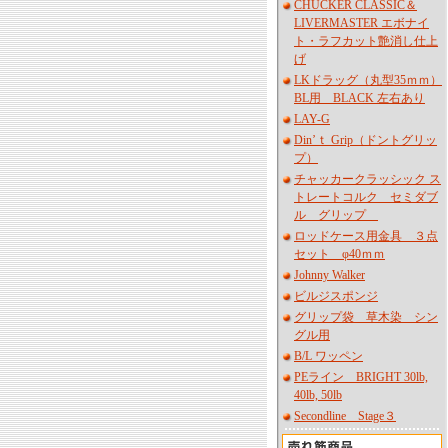
CHUCKER CLASSIC＆
LIVERMASTER エボナイ
ト・ラフカット艶消し仕上
げ
LKドラッグ（丸型35ｍｍ）
BL用 BLACK 左右あり
LAY-G
Din’ｔ Grip（ドントグリッ
プ）
チャッカークラッシック ス
トレートコルク セミダブ
ル グリップ
ロッドケース用金具 ３点
セット φ40ｍｍ
Johnny Walker
ビルジスポンジ
グリップ袋 草木染 シン
グル用
B/L ワッペン
PEライン BRIGHT 30lb,
40lb, 50lb
Secondline Stage３