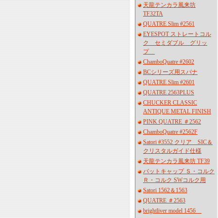
天龍テンカラ風来坊
TF32TA
QUATRE Slim #2561
EYESPOT ストレートコル
ク セミダブル グリッ
プ
ChamboQuatre #2602
BCシリーズ用スパナ
QUATRE Slim #2601
QUATRE 2563PLUS
CHUCKER CLASSIC
ANTIQUE METAL FINISH
PINK QUATRE ＃2562
ChamboQuatre #2562F
Satori #3552 クリア SIC＆
クリスタルガイド仕様
天龍テンカラ風来坊 TF39
バットキャップ Ｓ・コルク
Ｒ・コルク SWコルク用
Satori 1562＆1563
QUATRE ＃2563
brightliver model 1456