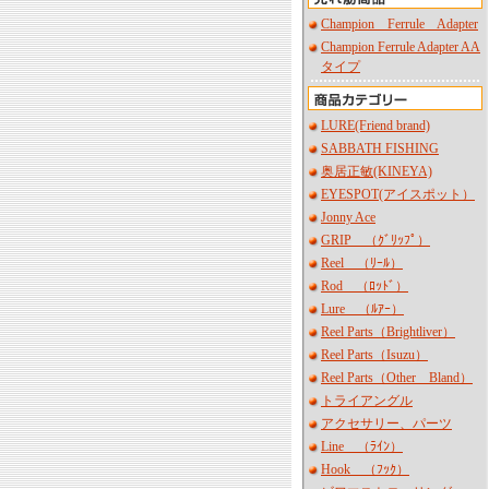
Champion Ferrule Adapter
Champion Ferrule Adapter AA
タイプ
LURE(Friend brand)
SABBATH FISHING
奥居正敏(KINEYA)
EYESPOT(アイスポット）
Jonny Ace
GRIP （ｸﾞﾘｯﾌﾟ）
Reel （ﾘｰﾙ）
Rod （ﾛｯﾄﾞ）
Lure （ﾙｱｰ）
Reel Parts（Brightliver）
Reel Parts（Isuzu）
Reel Parts（Other Bland）
トライアングル
アクセサリー、パーツ
Line （ﾗｲﾝ）
Hook （ﾌｯｸ）