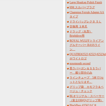
Large Headcap Polish Finish
HM.スカパープラグ
Champion Ferrule Adapter AA
タイプ
ドライバッグレクタ ５Ｌ
交換用 ３本爪
ドラッグ（丸型）
Brightliver用
ROYAL WULFFトライアン
グルテーパー BASSライ
ン
QUATRE#2522,#2523,#2523pl
ホワイトロゴ
nosemouth second
黒ラバーガン＆ＳＳラバ
ー 握り部分のみ
ラインチューブ 5本で1セ
ットとなります。
グリップ袋 カモフラ＆ベ
ージュ・チェック
BLオリジナル・スペーサー
（富士OH(O)グリップ用）
BlackBass #3562ＧCＲ