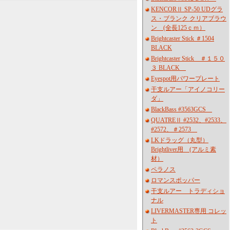
KENCORⅡ SP-50 UDグラ
ス・ブランク クリアブラウ
ン (全長125ｃｍ）
Brightcaster Stick ＃1504
BLACK
Brightcaster Stick ＃１５０
３ BLACK
Eyespot用パワープレート
干支ルアー「アイノコリー
ダ」
BlackBass #3563GCS
QUATREⅡ #2532、#2533、
#2572、＃2573
LKドラッグ（丸型）
Brightliver用 (アルミ素
材）
ペラノス
ロマンスポッパー
干支ルアー トラディショ
ナル
LIVERMASTER専用 コレッ
ト