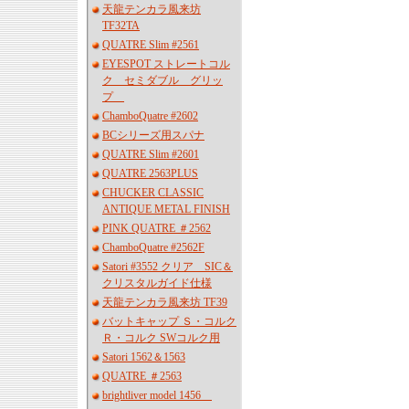
天龍テンカラ風来坊
TF32TA
QUATRE Slim #2561
EYESPOT ストレートコル
ク セミダブル グリッ
プ
ChamboQuatre #2602
BCシリーズ用スパナ
QUATRE Slim #2601
QUATRE 2563PLUS
CHUCKER CLASSIC
ANTIQUE METAL FINISH
PINK QUATRE ＃2562
ChamboQuatre #2562F
Satori #3552 クリア SIC＆
クリスタルガイド仕様
天龍テンカラ風来坊 TF39
バットキャップ Ｓ・コルク
Ｒ・コルク SWコルク用
Satori 1562＆1563
QUATRE ＃2563
brightliver model 1456