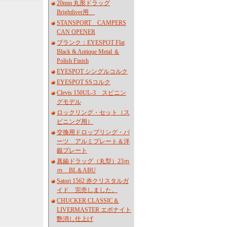
20mm 丸形ドラッグ
Brightliver用
STANSPORT CAMPERS
CAN OPENER
ブランク：EYESPOT Flat
Black & Antique Metal ＆
Polish Finish
EYESPOT シングルコルク
EYESPOT SSコルク
Clevis 150UL-3 スピニン
グモデル
ロックリング・セット（ス
ピニング用）
交換用ドロップリング・パ
ーツ アルミプレート＆洋
銀プレート
真鍮ドラッグ（丸型）23ｍ
ｍ BL＆ABU
Satori 1562 赤クリスタルガ
イド 完売しました。
CHUCKER CLASSIC＆
LIVERMASTER エボナイト
艶消し仕上げ