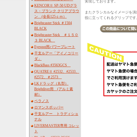
実現しております。
KENCORⅡ SP-50 UDグラ
ス・ブランク クリアブラウ
またクラシカルなイメージを演
ン (全長125ｃｍ）
役に立ってくれるグリップです
Brightcaster Stick ＃1504
BLACK
Brightcaster Stick ＃１５０
３ BLACK
Eyespot用パワープレート
干支ルアー「アイノコリー
ダ」
BlackBass #3563GCS
QUATREⅡ #2532、#2533、
#2572、＃2573
LKドラッグ（丸型）
Brightliver用 (アルミ素
材）
ペラノス
ロマンスポッパー
干支ルアー トラディショ
ナル
LIVERMASTER専用 コレッ
ト