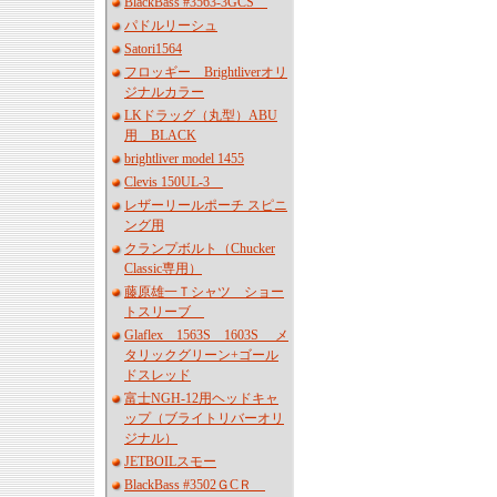
BlackBass #3563-3GCS
パドルリーシュ
Satori1564
フロッギー Brightliverオリ
ジナルカラー
LKドラッグ（丸型）ABU
用 BLACK
brightliver model 1455
Clevis 150UL-3
レザーリールポーチ スピニ
ング用
クランプボルト（Chucker
Classic専用）
藤原雄一Ｔシャツ ショー
トスリーブ
Glaflex 1563S 1603S メ
タリックグリーン+ゴール
ドスレッド
富士NGH-12用ヘッドキャ
ップ（ブライトリバーオリ
ジナル）
JETBOILスモー
BlackBass #3502ＧCＲ