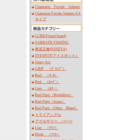
Champion Ferrule Adapter
Champion Ferrule Adapter AA
タイプ
LURE(Friend brand)
SABBATH FISHING
奥居正敏(KINEYA)
EYESPOT(アイスポット）
Jonny Ace
GRIP （ｸﾞﾘｯﾌﾟ）
Reel （ﾘｰﾙ）
Rod （ﾛｯﾄﾞ）
Lure （ﾙｱｰ）
Reel Parts（Brightliver）
Reel Parts（Isuzu）
Reel Parts（Other Bland）
トライアングル
アクセサリー、パーツ
Line （ﾗｲﾝ）
Hook （ﾌｯｸ）