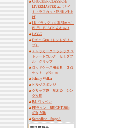
CHUCKER CLASSIC＆
LIVERMASTER エボナイ
ト・ラフカット艶消し仕上
げ
LKドラッグ（丸型35ｍｍ）
BL用 BLACK 左右あり
LAY-G
Din’ｔ Grip（ドントグリッ
プ）
チャッカークラッシック ス
トレートコルク セミダブ
ル グリップ
ロッドケース用金具 ３点
セット φ40ｍｍ
Johnny Walker
ビルジスポンジ
グリップ袋 草木染 シン
グル用
B/L ワッペン
PEライン BRIGHT 30lb,
40lb, 50lb
Secondline Stage３