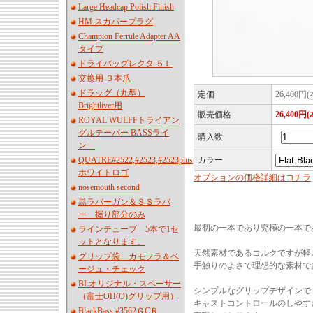
Large Headcap Polish Finish
HM.スカパープラグ
Champion Ferrule Adapter AA
タイプ
ドライバッグレクタ ５Ｌ
交換用 ３本爪
ドラッグ（丸型）
定価
26,400円
Brightliver用
販売価格
26,400円
ROYAL WULFFトライアン
グルテーパー BASSライ
購入数
ン
QUATRE#2522,#2523,#2523plus
カラー
ホワイトロゴ
オプションの価格詳細はコチラ
nosemouth second
黒ラバーガン＆ＳＳラバ
ー 握り部分のみ
最初の一本であり究極の一本で
ラインチューブ 5本で1セ
ットとなります。
天然素材であるコルクですが軽
グリップ袋 カモフラ＆ベ
手触りのよさで理想的な素材で
ージュ・チェック
BLオリジナル・スペーサー
シンプルなグリップデザインで
（富士OH(O)グリップ用）
キャストコントロールのしやす
BlackBass #3562ＧCＲ