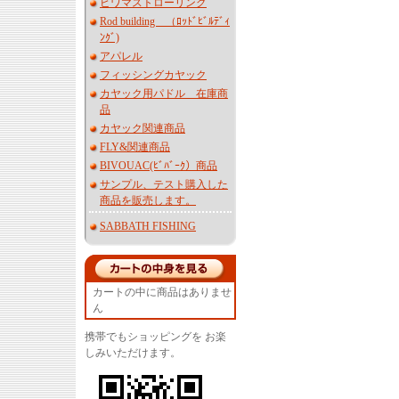
ビワマストローリング
Rod building （ﾛｯﾄﾞﾋﾞﾙﾃﾞｨ
ﾝｸﾞ)
アパレル
フィッシングカヤック
カヤック用パドル 在庫商
品
カヤック関連商品
FLY&関連商品
BIVOUAC(ﾋﾞﾊﾞｰｸ）商品
サンプル、テスト購入した
商品を販売します。
SABBATH FISHING
カートの中に商品はありませ
ん
携帯でもショッピングを お楽
しみいただけます。