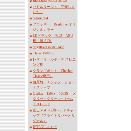
BlackBass #3563-3GCS
パドルリーシュ 完売しま
した。
Satori1564
フロッギー Brightliverオリ
ジナルカラー
LKドラッグ（丸型）ABU
用 BLACK
brightliver model 1455
Clevis 150UL-3
レザーリールポーチ スピニ
ング用
クランプボルト（Chucker
Classic専用）
藤原雄一Ｔシャツ ショー
トスリーブ
Glaflex 1563S 1603S メ
タリックグリーン+ゴール
ドスレッド
富士NGH-12用ヘッドキャ
ップ（ブライトリバーオリ
ジナル）
JETBOILスモー