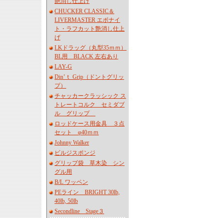
艶消し仕上げ
CHUCKER CLASSIC＆
LIVERMASTER エボナイ
ト・ラフカット艶消し仕上
げ
LKドラッグ（丸型35ｍｍ）
BL用 BLACK 左右あり
LAY-G
Din’ｔ Grip（ドントグリッ
プ）
チャッカークラッシック ス
トレートコルク セミダブ
ル グリップ
ロッドケース用金具 ３点
セット φ40ｍｍ
Johnny Walker
ビルジスポンジ
グリップ袋 草木染 シン
グル用
B/L ワッペン
PEライン BRIGHT 30lb,
40lb, 50lb
Secondline Stage３