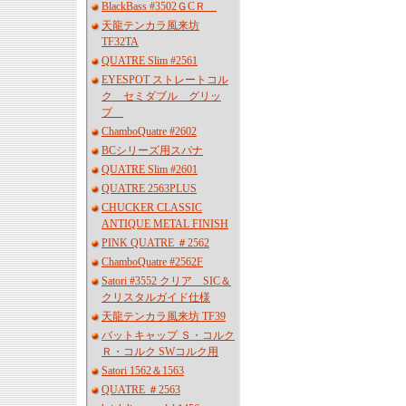
BlackBass #3502ＧCＲ
天龍テンカラ風来坊
TF32TA
QUATRE Slim #2561
EYESPOT ストレートコル
ク セミダブル グリッ
プ
ChamboQuatre #2602
BCシリーズ用スパナ
QUATRE Slim #2601
QUATRE 2563PLUS
CHUCKER CLASSIC
ANTIQUE METAL FINISH
PINK QUATRE ＃2562
ChamboQuatre #2562F
Satori #3552 クリア SIC＆
クリスタルガイド仕様
天龍テンカラ風来坊 TF39
バットキャップ Ｓ・コルク
Ｒ・コルク SWコルク用
Satori 1562＆1563
QUATRE ＃2563