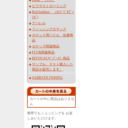
Hook （ﾌｯｸ）
ビワマストローリング
Rod building （ﾛｯﾄﾞﾋﾞﾙﾃﾞｨ
ﾝｸﾞ)
アパレル
フィッシングカヤック
カヤック用パドル 在庫商
品
カヤック関連商品
FLY&関連商品
BIVOUAC(ﾋﾞﾊﾞｰｸ）商品
サンプル、テスト購入した
商品を販売します。
SABBATH FISHING
カートの中に商品はありませ
ん
携帯でもショッピングを お楽
しみいただけます。