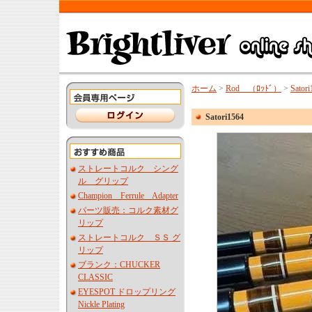
ホーム
>
Rod （ﾛｯﾄﾞ）
>
Sator
Satori1564
ストレートコルク シング
ル グリップ
Champion Ferrule Adapter
パーツ販売：コルク素材グ
リップ
ストレートコルク ＳＳ グ
リップ
ブランク：CHUCKER
CLASSIC
EYESPOT ドロップリング
Nickle Plating