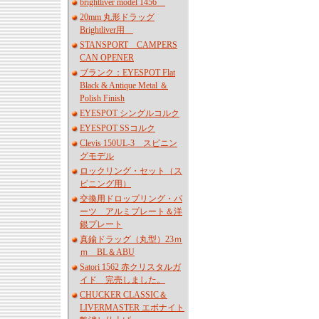
brightliver model 1456
20mm 丸形ドラッグ
Brightliver用
STANSPORT CAMPERS
CAN OPENER
ブランク：EYESPOT Flat
Black & Antique Metal ＆
Polish Finish
EYESPOT シングルコルク
EYESPOT SSコルク
Clevis 150UL-3 スピニン
グモデル
ロックリング・セット（ス
ピニング用）
交換用ドロップリング・パ
ーツ アルミプレート＆洋
銀プレート
真鍮ドラッグ（丸型）23ｍ
ｍ BL＆ABU
Satori 1562 赤クリスタルガ
イド 完売しました。
CHUCKER CLASSIC＆
LIVERMASTER エボナイト