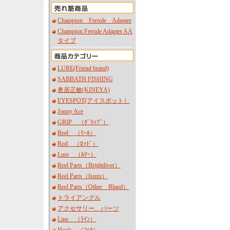
Champion Ferrule Adapter
Champion Ferrule Adapter AA
タイプ
LURE(Friend brand)
SABBATH FISHING
奥居正敏(KINEYA)
EYESPOT(アイスポット）
Jonny Ace
GRIP （ｸﾞﾘｯﾌﾟ）
Reel （ﾘｰﾙ）
Rod （ﾛｯﾄﾞ）
Lure （ﾙｱｰ）
Reel Parts（Brightliver）
Reel Parts（Isuzu）
Reel Parts（Other Bland）
トライアングル
アクセサリー、パーツ
Line （ﾗｲﾝ）