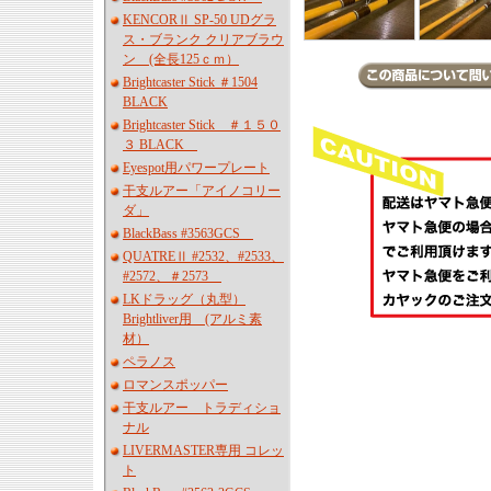
KENCORⅡ SP-50 UDグラ
ス・ブランク クリアブラウ
ン (全長125ｃｍ）
Brightcaster Stick ＃1504
BLACK
Brightcaster Stick ＃１５０
３ BLACK
Eyespot用パワープレート
干支ルアー「アイノコリー
ダ」
BlackBass #3563GCS
QUATREⅡ #2532、#2533、
#2572、＃2573
LKドラッグ（丸型）
Brightliver用 (アルミ素
材）
ペラノス
ロマンスポッパー
干支ルアー トラディショ
ナル
LIVERMASTER専用 コレッ
ト