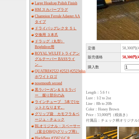
Large Headcap Polish Finish
HM.スカパープラグ
Champion Ferrule Adapter AA
タイプ
ドライバッグレクタ ５Ｌ
交換用 ３本爪
ドラッグ（丸型）
Brightliver用
定価
58,300円
ROYAL WULFFトライアン
販売価格
58,300円
グルテーパー BASSライ
ン
購入数
QUATRE#2522,#2523,#2523plus
ホワイトロゴ
nosemouth second
黒ラバーガン＆ＳＳラバ
Length：5.6ｆt
ー 握り部分のみ
Lure：1/2 to 2oz
ラインチューブ 5本で1セ
Line：8lb to 20lb
ットとなります。
Color：Honey Brown
グリップ袋 カモフラ＆ベ
Price：53,000円（税抜き）
ージュ・チェック
付属品：チェック柄オリジナル
BLオリジナル・スペーサー
（富士OH(O)グリップ用）
BlackBass #3562ＧCＲ